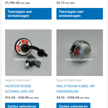
€
1,795.00
€
2.77
exl. btw
exl. btw
Toevoegen aan
Toevoegen aan
winkelwagen
winkelwagen
Prijsklasse:
Prijsklasse:
Dit
Dit
€12.50
€3.10
product
product
tot
tot
heeft
heeft
€39.99
€106.00
meerdere
meerdere
variaties.
variaties.
Deze
Deze
optie
optie
kan
kan
gekozen
gekozen
worden
worden
Saga20 Elektriciteit
Saga20 Elektriciteit
op
op
HOOFDSTROOM
WALSTROOM KABEL MP
de
de
SCHAKELAAR 250
ONDERDELEN
productpagina
productpag
€
12.50
-
€
39.99
€
3.10
-
€
106.00
exl. btw
exl. btw
Opties selecteren
Opties selecteren