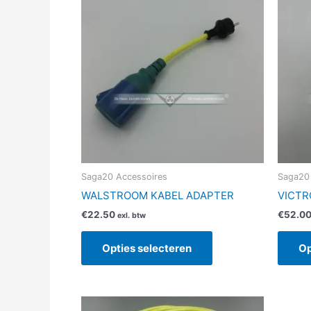
product
heeft
meerdere
variaties.
Deze
optie
kan
gekozen
worden
op
de
Saga20 Accessoires
Saga20 E
productpagina
WALSTROOM KABEL ADAPTER
VICTR
€
22.50
€
52.0
exl. btw
Opties selecteren
Op
Prijsklasse:
Dit