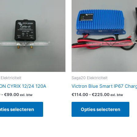
product
pro
tot
tot
heeft
hee
€99.00
€225.00
meerdere
me
variaties.
vari
Deze
De
optie
opt
kan
kan
gekozen
ge
worden
wo
op
op
de
de
lektriciteit
Saga20 Elektriciteit
productpagina
pro
ON CYRIX 12/24 120A
Victron Blue Smart IP67 Char
0
-
€
99.00
€
114.00
-
€
225.00
exl. btw
exl. btw
ties selecteren
Opties selecteren