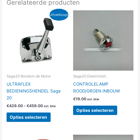
Gerelateerde producten
Prijsklasse:
Dit
Dit
Uitverkoop!
€429.00
product
product
tot
heeft
heeft
€459.00
meerdere
meerdere
variaties.
variaties.
Deze
Deze
optie
optie
kan
kan
gekozen
gekozen
worden
worden
Saga20 Rondom de Motor
Saga20 Elektriciteit
op
op
ULTRAFLEX
CONTROLELAMP
de
de
BEDIENINGSHENDEL Saga
ROOD/GROEN INBOUW
productpagina
productpag
20
€
19.00
exl. btw
€
429.00
-
€
459.00
exl. btw
Opties selecteren
Opties selecteren
Prijsklasse:
Prijsklasse:
Dit
Dit