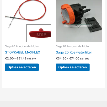
€2.00
€34.50
product
product
tot
tot
heeft
heeft
€51.43
€74.00
meerdere
meerdere
variaties.
variaties.
Deze
Deze
optie
optie
kan
kan
gekozen
gekozen
worden
worden
Saga20 Rondom de Motor
Saga20 Rondom de Motor
op
op
STOPKABEL MAXFLEX
Saga 20 Koelwaterfilter
de
de
€
2.00
-
€
51.43
€
34.50
-
€
74.00
exl. btw
exl. btw
productpagina
productpag
Opties selecteren
Opties selecteren