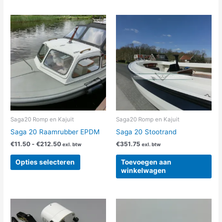
Prijsklasse:
Dit
€11.50
product
tot
heeft
€212.50
meerdere
variaties.
Deze
optie
kan
gekozen
worden
Saga20 Romp en Kajuit
Saga20 Romp en Kajuit
op
Saga 20 Raamrubber EPDM
Saga 20 Stootrand
de
€
11.50
-
€
212.50
€
351.75
exl. btw
exl. btw
productpagina
Opties selecteren
Toevoegen aan
winkelwagen
Prijsklasse:
Dit
€10.70
product
tot