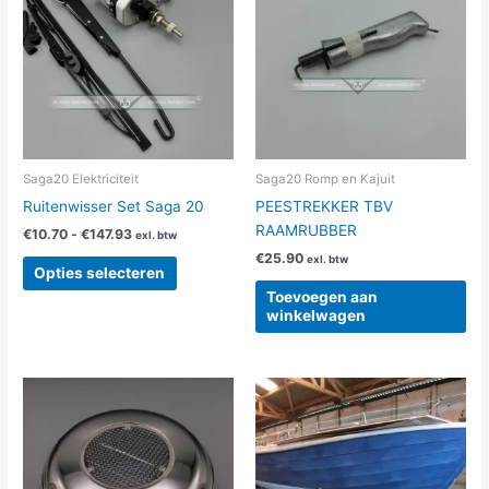
heeft
€147.93
meerdere
variaties.
Deze
optie
kan
gekozen
worden
Saga20 Elektriciteit
Saga20 Romp en Kajuit
op
Ruitenwisser Set Saga 20
PEESTREKKER TBV
de
RAAMRUBBER
€
10.70
-
€
147.93
exl. btw
productpagina
€
25.90
exl. btw
Opties selecteren
Toevoegen aan
winkelwagen