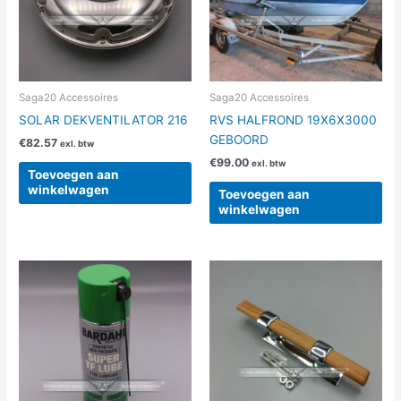
Saga20 Accessoires
Saga20 Accessoires
SOLAR DEKVENTILATOR 216
RVS HALFROND 19X6X3000
GEBOORD
€
82.57
exl. btw
€
99.00
exl. btw
Toevoegen aan
winkelwagen
Toevoegen aan
winkelwagen