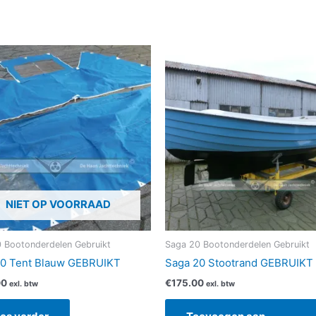
NIET OP VOORRAAD
 Bootonderdelen Gebruikt
Saga 20 Bootonderdelen Gebruikt
20 Tent Blauw GEBRUIKT
Saga 20 Stootrand GEBRUIKT
00
€
175.00
exl. btw
exl. btw