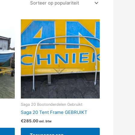
Saga 20 Bootonderdelen Gebruikt
Saga 20 Tent Frame GEBRUIKT
€
285.00
exl. btw