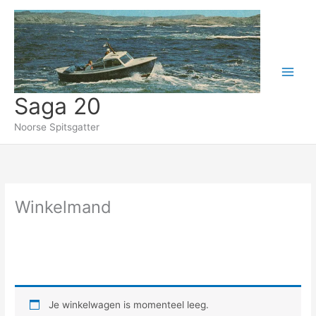
Ga
naar
de
inhoud
Saga 20
Noorse Spitsgatter
Winkelmand
Je winkelwagen is momenteel leeg.