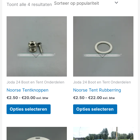
Toont alle 4 resultaten
Prijsklasse:
Prijsklasse:
Dit
Dit
€2.50
€2.50
product
product
tot
tot
heeft
heeft
€20.00
€22.00
meerdere
meerdere
variaties.
variaties.
Deze
Deze
optie
optie
kan
kan
gekozen
gekozen
worden
worden
Joda 24 Boot en Tent Onderdelen
Joda 24 Boot en Tent Onderdelen
op
op
Noorse Tentknoppen
Noorse Tent Rubberring
de
de
€
2.50
-
€
20.00
€
2.50
-
€
22.00
exl. btw
exl. btw
productpagina
productpag
Opties selecteren
Opties selecteren
Prijsklasse:
Prijsklasse:
Dit
Dit
€52.00
€750.00
product
product
tot
tot