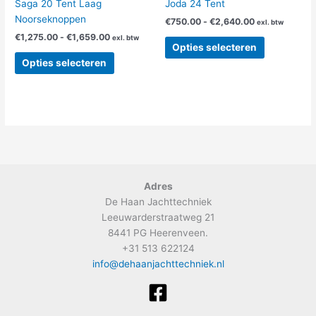
Saga 20 Tent Laag
Joda 24 Tent
de
de
Noorseknoppen
€
750.00
-
€
2,640.00
exl. btw
productpagina
productpag
€
1,275.00
-
€
1,659.00
exl. btw
Opties selecteren
Opties selecteren
Adres
De Haan Jachttechniek
Leeuwarderstraatweg 21
8441 PG Heerenveen.
+31 513 622124
info@dehaanjachttechniek.nl