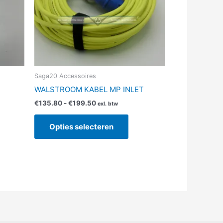
ze
Deze
ie
optie
kan
kozen
gekozen
rden
worden
op
de
Saga20 Accessoires
ductpagina
productpagina
WALSTROOM KABEL MP INLET
€
135.80
-
€
199.50
exl. btw
Opties selecteren