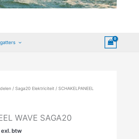
gatters
Prijsklasse:
delen
/
Saga20 Elektriciteit
/ SCHAKELPANEEL
€33.80
tot
€45.21
EEL WAVE SAGA20
exl. btw