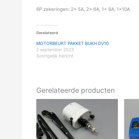
6P zekeringen: 2x 5A, 2x 6A, 1x 8A, 1x10A
Gerelateerd
MOTORBEURT PAKKET BUKH DV10
2 september 2023
Soortgelijk bericht
Gerelateerde producten
Prijsklasse:
Dit
€10.70
product
tot
heeft
€147.93
meerdere
variaties.