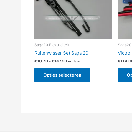
Deze
optie
kan
gekozen
worden
op
de
Saga20 Elektriciteit
Saga20 E
productpagina
Ruitenwisser Set Saga 20
Victro
€
10.70
-
€
147.93
€
114.0
exl. btw
Opties selecteren
Op