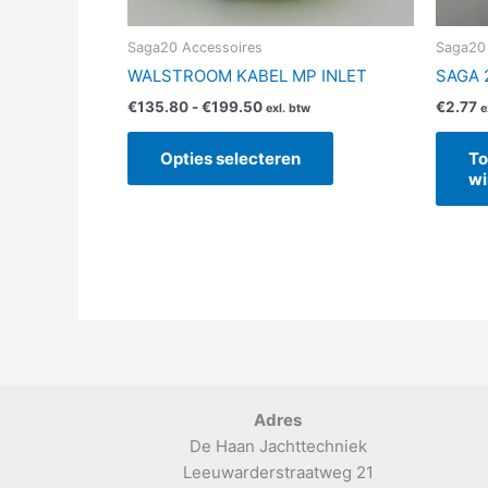
op
de
Saga20 Accessoires
Saga20 E
productpagina
WALSTROOM KABEL MP INLET
SAGA 
€
135.80
-
€
199.50
€
2.77
exl. btw
e
Opties selecteren
To
wi
Adres
De Haan Jachttechniek
Leeuwarderstraatweg 21