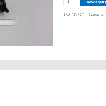
Toevoegen 
SKU:
12VRCY
Categorie: