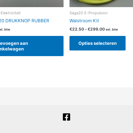
op
de
lektriciteit
Saga20 E-Propulsion
pro
20 DRUKKNOP RUBBER
Walstroom Kit
€
22.50
-
€
299.00
xl. btw
exl. btw
evoegen aan
Opties selecteren
nkelwagen