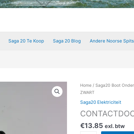
Saga 20 Te Koop
Saga 20 Blog
Andere Noorse Spits
CONTACTDOOS
Home
/
Saga20 Boot Onder
ZWART
ZWART
aantal
Saga20 Elektriciteit
CONTACTDOO
€
13.85
exl. btw