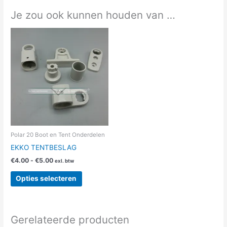
Je zou ook kunnen houden van …
Prijsklasse:
Dit
€4.00
product
tot
heeft
€5.00
meerdere
variaties.
Deze
optie
kan
gekozen
worden
Polar 20 Boot en Tent Onderdelen
op
EKKO TENTBESLAG
de
€
4.00
-
€
5.00
exl. btw
productpagina
Opties selecteren
Gerelateerde producten