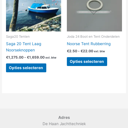
variaties.
variaties.
Deze
Deze
optie
optie
kan
kan
gekozen
gekozen
worden
worden
Saga20 Tenten
Joda 24 Boot en Tent Onderdelen
op
op
Saga 20 Tent Laag
Noorse Tent Rubberring
de
de
Noorseknoppen
€
2.50
-
€
22.00
exl. btw
productpagina
productpag
€
1,275.00
-
€
1,659.00
exl. btw
Opties selecteren
Opties selecteren
Adres
De Haan Jachttechniek