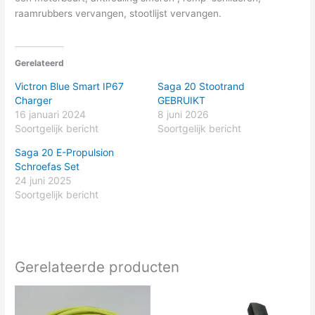
raamrubbers vervangen, stootlijst vervangen.
Gerelateerd
Victron Blue Smart IP67
Saga 20 Stootrand
Charger
GEBRUIKT
16 januari 2024
8 juni 2026
Soortgelijk bericht
Soortgelijk bericht
Saga 20 E-Propulsion
Schroefas Set
24 juni 2025
Soortgelijk bericht
Gerelateerde producten
Prijsklasse:
Dit
€135.80
product
tot