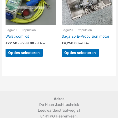
variaties.
variaties.
Deze
Deze
optie
optie
kan
kan
gekozen
gekozen
worden
worden
Saga20 E-Propulsion
Saga20 E-Propulsion
op
op
Walstroom Kit
Saga 20 E-Propulsion motor
de
de
€
22.50
-
€
299.00
€
4,250.00
exl. btw
exl. btw
productpagina
productpag
Opties selecteren
Opties selecteren
Adres
De Haan Jachttechniek
Leeuwarderstraatweg 21
8441 PG Heerenveen.