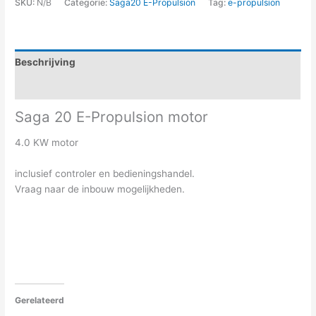
SKU:
N/B
Categorie:
Saga20 E-Propulsion
Tag:
e-propulsion
Beschrijving
Aanvullende informatie
Saga 20 E-Propulsion motor
4.0 KW motor
inclusief controler en bedieningshandel.
Vraag naar de inbouw mogelijkheden.
Gerelateerd