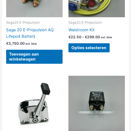
optie
kan
gekozen
worden
Saga20 E-Propulsion
Saga20 E-Propulsion
op
Saga 20 E-Propulsion AQ
Walstroom Kit
de
Lifepo4 Batterij
€
22.50
-
€
299.00
exl. btw
productpag
€
3,750.00
exl. btw
Opties selecteren
Toevoegen aan
winkelwagen