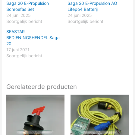
Saga 20 E-Propulsion
Saga 20 E-Propulsion AQ
Schroefas Set
Lifepo4 Batterij
24 juni 2025
24 juni 2025
Soortgelijk bericht
Soortgelijk bericht
SEASTAR
BEDIENINGSHENDEL Saga
20
17 juni 2021
Soortgelijk bericht
Gerelateerde producten
Prijsklasse:
Dit
€22.50
product
tot
heeft
€299.00
meerdere
variaties.
Deze