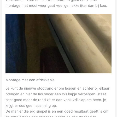
montage met mooi weer gaat veel gemakkelijker dan bij kou.
Montage met een afdekkapje
Je kunt de nieuwe stootrand er om leggen en achter bij elkaar
brengen en hier de las onder een rvs kapje verbergen. staat
best goed maar de rand zit er dan vaak vrij slap om heen. je
krijgt er dus geen spanning op.
De manier die erg simpel is en een goed resultaat geeft is om
de rand einden aan elkaar te lassen en dan de rand te