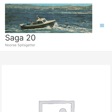
Ga
naar
de
inhoud
Saga 20
Noorse Spitsgatter
VERZENDKOSTEN
SAGA20.NL
aantal