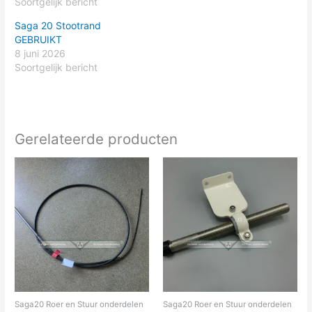
Soortgelijk bericht
Saga 20 Stootrand
GEBRUIKT
8 juni 2026
Soortgelijk bericht
Gerelateerde producten
Prijsklasse:
Dit
€145.00
product
tot
heeft
€175.00
meerdere
variaties.
Deze
optie
kan
gekozen
worden
Saga20 Roer en Stuur onderdelen
Saga20 Roer en Stuur onderdelen