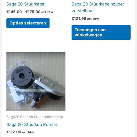
op
Saga 20 Stuurkabel
Saga 20 Stuurkabelhouder
de
verstelbaar
€
145.00
-
€
175.00
exl. btw
productpagina
€
131.98
exl. btw
Opties selecteren
Toevoegen aan
winkelwagen
Saga20 Roer en Stuur onderdelen
Saga 20 Stuurkop Rotech
€
112.00
exl. btw