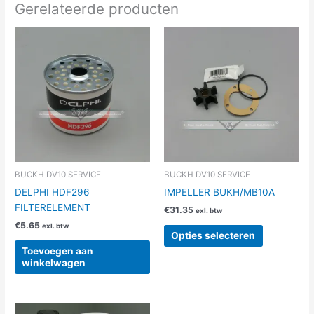
Gerelateerde producten
Dit
product
heeft
meerdere
variaties.
Deze
optie
kan
gekozen
worden
BUCKH DV10 SERVICE
BUCKH DV10 SERVICE
op
DELPHI HDF296
IMPELLER BUKH/MB10A
de
FILTERELEMENT
€
31.35
exl. btw
productpag
€
5.65
exl. btw
Opties selecteren
Toevoegen aan
winkelwagen