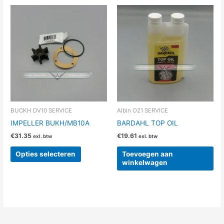
Dit
product
heeft
meerdere
variaties.
Deze
optie
kan
gekozen
worden
BUCKH DV10 SERVICE
Albin O21 SERVICE
op
IMPELLER BUKH/MB10A
BARDAHL TOP OIL
de
€
31.35
€
19.61
exl. btw
exl. btw
productpagina
Opties selecteren
Toevoegen aan
winkelwagen