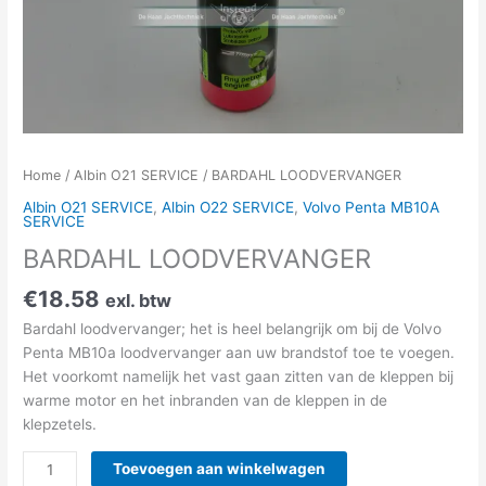
Home
/
Albin O21 SERVICE
/ BARDAHL LOODVERVANGER
Albin O21 SERVICE
,
Albin O22 SERVICE
,
Volvo Penta MB10A
SERVICE
BARDAHL LOODVERVANGER
€
18.58
exl. btw
Bardahl loodvervanger; het is heel belangrijk om bij de Volvo
Penta MB10a loodvervanger aan uw brandstof toe te voegen.
Het voorkomt namelijk het vast gaan zitten van de kleppen bij
warme motor en het inbranden van de kleppen in de
klepzetels.
Toevoegen aan winkelwagen