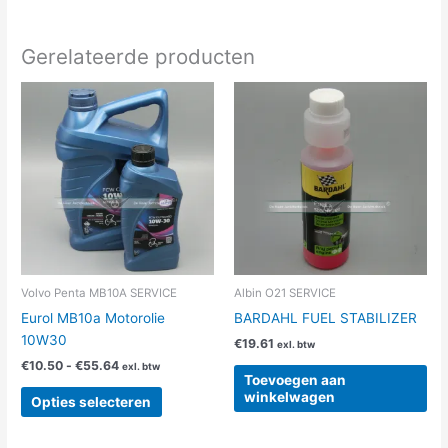
Gerelateerde producten
Prijsklasse:
Dit
€10.50
product
tot
heeft
€55.64
meerdere
variaties.
Deze
optie
kan
gekozen
worden
Volvo Penta MB10A SERVICE
Albin O21 SERVICE
op
Eurol MB10a Motorolie
BARDAHL FUEL STABILIZER
de
10W30
€
19.61
exl. btw
productpagina
€
10.50
-
€
55.64
exl. btw
Toevoegen aan
winkelwagen
Opties selecteren