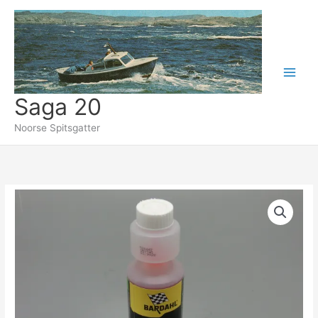
Ga
naar
de
inhoud
Saga 20
Noorse Spitsgatter
BARDAHL
LOODVERVANGER
aantal